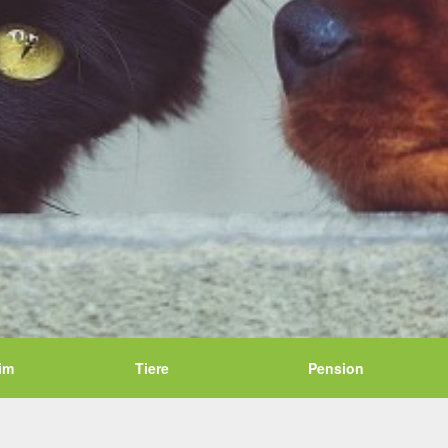
im
Tiere
Pension