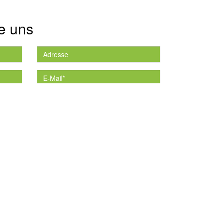
e uns
die
*