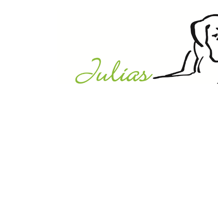
Julias Tierheim in Ahaus
Sabstätte 44
48683 Ahaus
Tel.:
02561 / 8660850
info@julias-tierheim.de