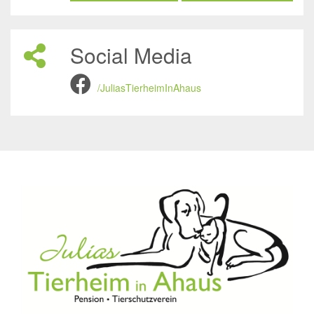
Social Media
/JuliasTierheimInAhaus