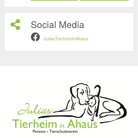
Social Media
/JuliasTierheimInAhaus