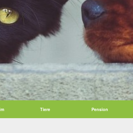
im
Tiere
Pension