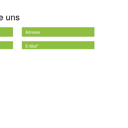
e uns
die
*