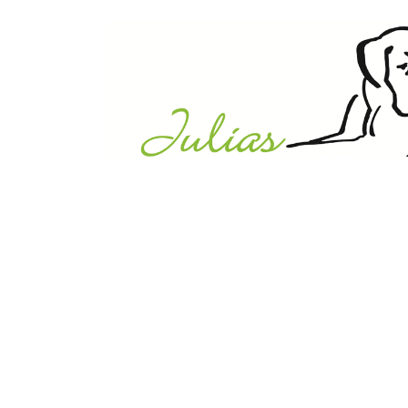
Julias Tierheim in Ahaus
Sabstätte 44
48683 Ahaus
Tel.:
02561 / 8660850
info@julias-tierheim.de