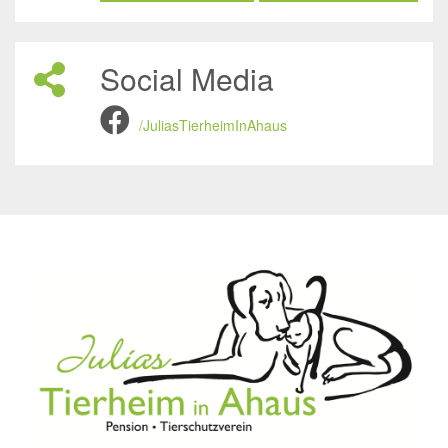
Social Media
/JuliasTierheimInAhaus