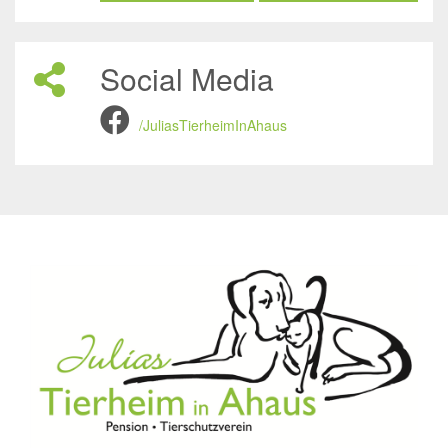
Social Media
/JuliasTierheimInAhaus