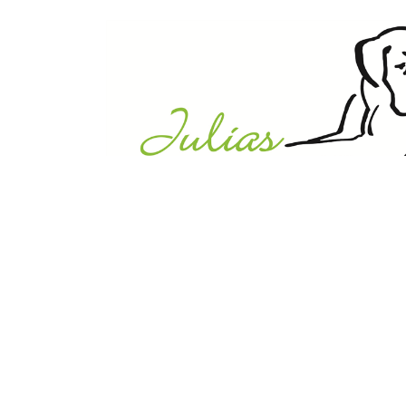
Julias Tierheim in Ahaus
Sabstätte 44
48683 Ahaus
Tel.:
02561 / 8660850
info@julias-tierheim.de