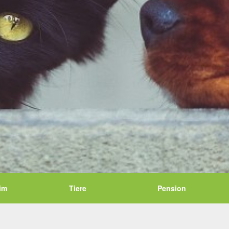
im
Tiere
Pension