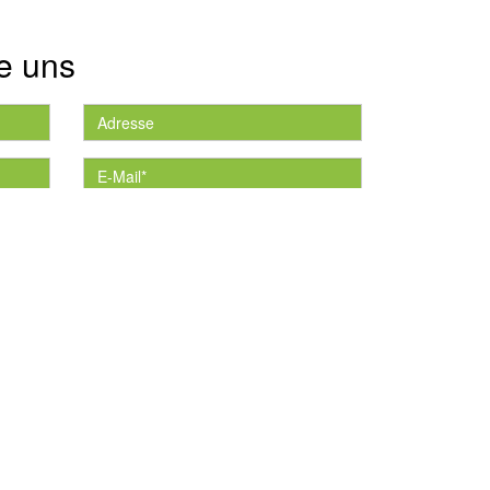
e uns
die
*