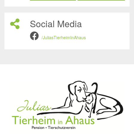
Social Media
/JuliasTierheimInAhaus