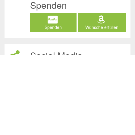
Spenden
Spenden
Wünsche erfüllen
Social Media
/JuliasTierheimInAhaus