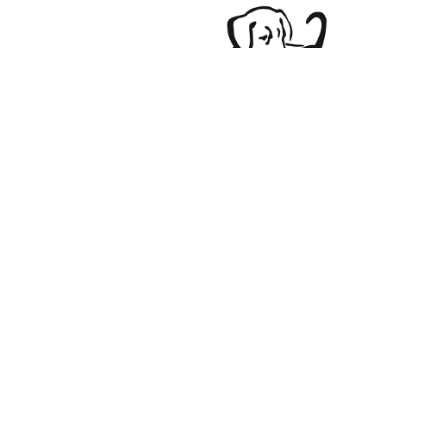
Julias Tierheim in Ahaus
Sabstätte 44
48683 Ahaus
Tel.:
02561 / 8660850
info@julias-tierheim.de
Kontaktieren Sie uns